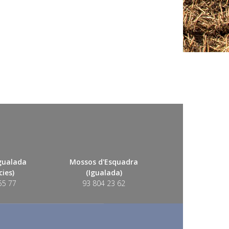
Igualada
Mossos d'Esquadra
ies)
(Igualada)
55 77
93 804 23 62