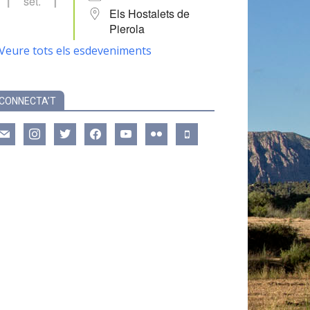
set.
Els Hostalets de
Pierola
Veure tots els esdeveniments
CONNECTA’T
ail
instagram
twitter
facebook
youtube
flickr
mobile