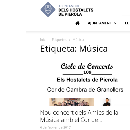
Ajuntamen
dels
Hostalets
de
AJUNTAMENT
EL
Pierola
Inici
Etiquetes
Música
Etiqueta: Música
Nou concert dels Amics de la
Música amb el Cor de...
6 de febrer de 2017