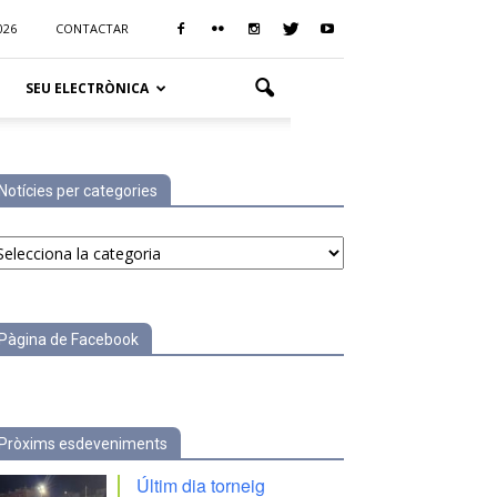
026
CONTACTAR
SEU ELECTRÒNICA
Notícies per categories
tícies
r
tegories
Pàgina de Facebook
Pròxims esdeveniments
Últim dia torneig