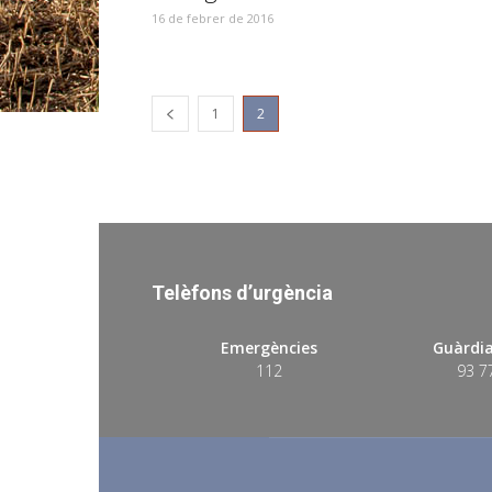
16 de febrer de 2016
1
2
Telèfons d’urgència
Emergències
Guàrdia
112
93 7