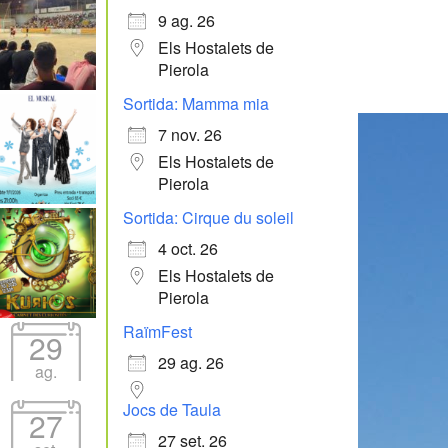
9 ag. 26
Els Hostalets de
Pierola
Sortida: Mamma mia
7 nov. 26
Els Hostalets de
Pierola
Sortida: Cirque du soleil
4 oct. 26
Els Hostalets de
Pierola
RaïmFest
29
29 ag. 26
ag.
Jocs de Taula
27
27 set. 26