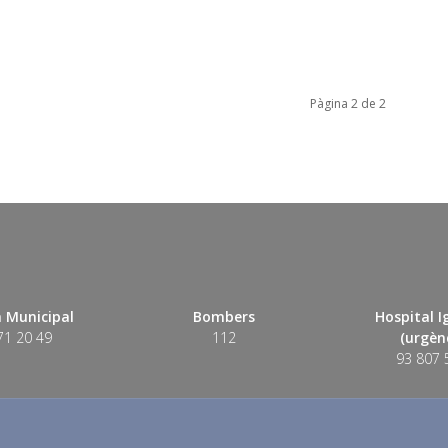
Pàgina 2 de 2
 Municipal
Bombers
Hospital 
71 20 49
112
(urgènc
93 807 