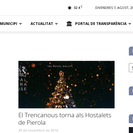
t
C
32.4
DIVENDRES 7, AGOST, 2
 MUNICIPI
ACTUALITAT
PORTAL DE TRANSPARÈNCIA
No
pe
ca
El Trencanous torna als Hostalets
de Pierola
29 de novembre de 2016