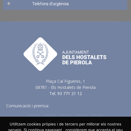
Telèfons d’urgència
Plaça Cal Figueres, 1
08781 - Els Hostalets de Pierola
Tel. 93 771 21 12
Comunicació i premsa:
comunicacio@elshostaletsdepierola.cat
Utilitzem cookies pròpies i de tercers per millorar els nostres
serveis. Si continua navegant , considerem que accepta el seu