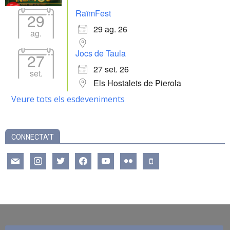
RaïmFest
29
29 ag. 26
ag.
Jocs de Taula
27
27 set. 26
set.
Els Hostalets de Pierola
Veure tots els esdeveniments
CONNECTA’T
mail
instagram
twitter
facebook
youtube
flickr
mobile