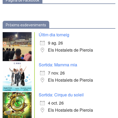
Pàgina de Facebook
Pròxims esdeveniments
Últim dia torneig
9 ag. 26
Els Hostalets de Pierola
Sortida: Mamma mia
7 nov. 26
Els Hostalets de Pierola
Sortida: Cirque du soleil
4 oct. 26
Els Hostalets de Pierola