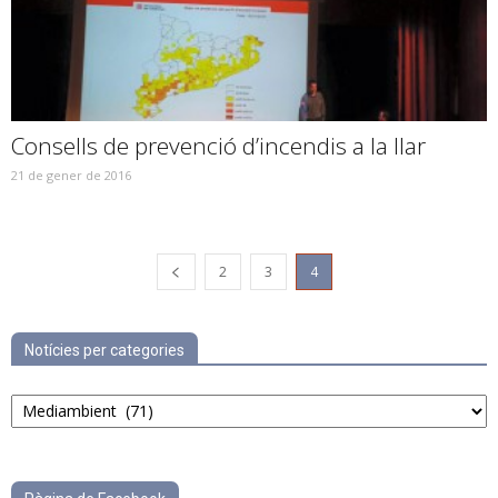
Consells de prevenció d’incendis a la llar
21 de gener de 2016
2
3
4
Notícies per categories
Notícies
per
categories