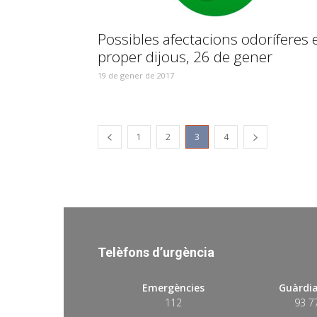
Possibles afectacions odoríferes e
proper dijous, 26 de gener
19 de gener de 2017
1
2
3
4
Telèfons d’urgència
Emergències
Guàrdia
112
93 7