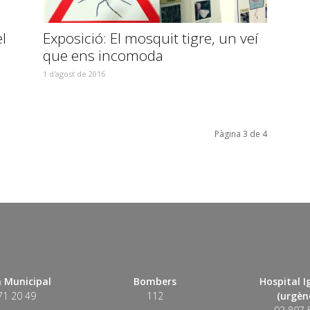
l
Exposició: El mosquit tigre, un veí
que ens incomoda
1 d'agost de 2016
Pàgina 3 de 4
 Municipal
Bombers
Hospital 
71 20 49
112
(urgènc