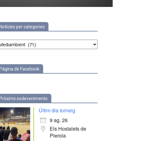
Notícies per categories
tícies
r
tegories
Pàgina de Facebook
Pròxims esdeveniments
Últim dia torneig
9 ag. 26
Els Hostalets de
Pierola