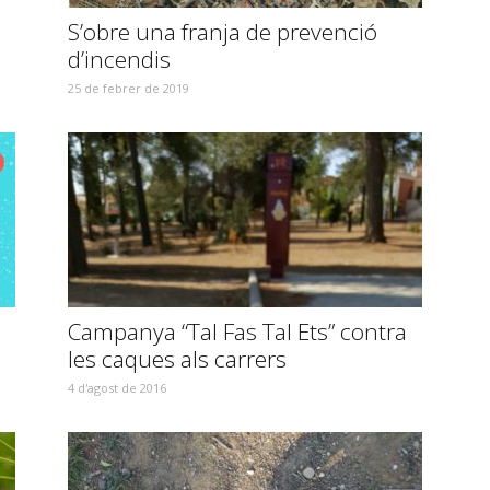
S’obre una franja de prevenció
d’incendis
25 de febrer de 2019
Campanya “Tal Fas Tal Ets” contra
les caques als carrers
4 d'agost de 2016