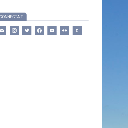
CONNECTA’T
ail
instagram
twitter
facebook
youtube
flickr
mobile