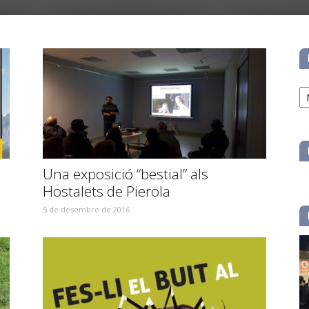
No
pe
ca
Una exposició “bestial” als
Hostalets de Pierola
5 de desembre de 2016