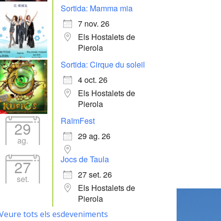
Sortida: Mamma mia
7 nov. 26
Els Hostalets de
Pierola
Sortida: Cirque du soleil
4 oct. 26
Els Hostalets de
Pierola
RaïmFest
29
29 ag. 26
ag.
Jocs de Taula
27
27 set. 26
set.
Els Hostalets de
Pierola
Veure tots els esdeveniments