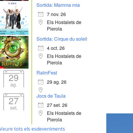
Sortida: Mamma mia
7 nov. 26
Els Hostalets de
Pierola
Sortida: Cirque du soleil
4 oct. 26
Els Hostalets de
Pierola
RaïmFest
29
29 ag. 26
ag.
Jocs de Taula
27
27 set. 26
set.
Els Hostalets de
Pierola
Veure tots els esdeveniments