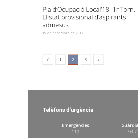
Pla d’Ocupació Local’18. 1r Torn.
Llistat provisional d’aspirants
admesos
19 de desembre de 2017
1
2
3
Telèfons d’urgència
Emergències
Guàrdia
112
93 7