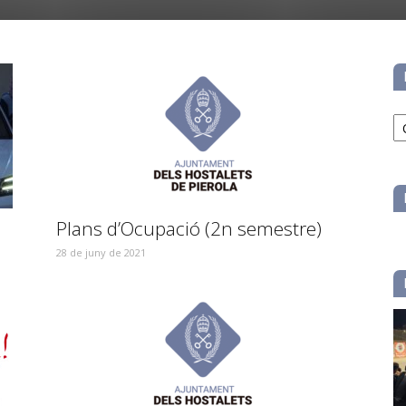
No
pe
ca
Plans d’Ocupació (2n semestre)
28 de juny de 2021