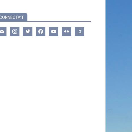
CONNECTA’T
ail
instagram
twitter
facebook
youtube
flickr
mobile