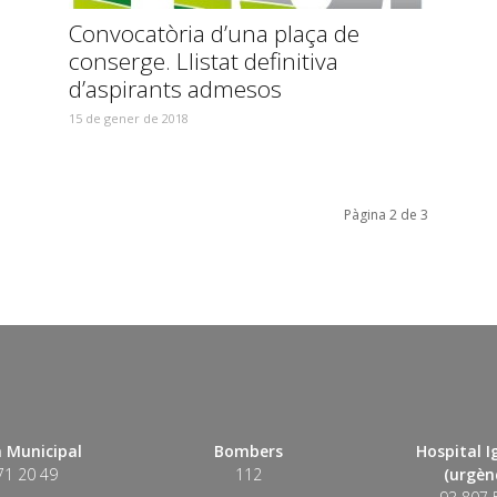
Convocatòria d’una plaça de
conserge. Llistat definitiva
d’aspirants admesos
15 de gener de 2018
Pàgina 2 de 3
 Municipal
Bombers
Hospital 
71 20 49
112
(urgènc