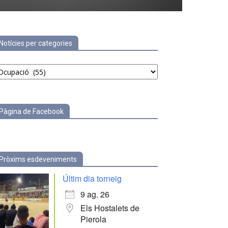
Notícies per categories
tícies
r
tegories
Pàgina de Facebook
Pròxims esdeveniments
Últim dia torneig
9 ag. 26
Els Hostalets de
Pierola