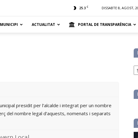
t
C
25.3
DISSABTE 8, AGOST, 2
 MUNICIPI
ACTUALITAT
PORTAL DE TRANSPARÈNCIA
No
pe
ca
icipal presidit per l’alcalde i integrat per un nombre
terç del nombre legal d’aquests, nomenats i separats
overn Local