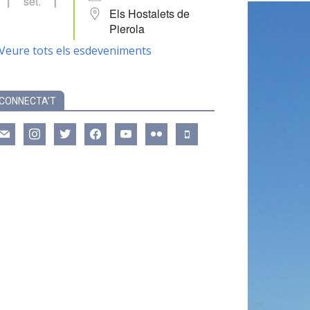
set.
Els Hostalets de
Pierola
Veure tots els esdeveniments
CONNECTA’T
ail
instagram
twitter
facebook
youtube
flickr
mobile