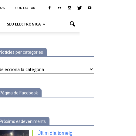
026
CONTACTAR
SEU ELECTRÒNICA
Notícies per categories
tícies
r
tegories
Pàgina de Facebook
Pròxims esdeveniments
Últim dia torneig