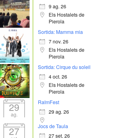
9 ag. 26
Els Hostalets de
Pierola
Sortida: Mamma mia
7 nov. 26
Els Hostalets de
Pierola
Sortida: Cirque du soleil
4 oct. 26
Els Hostalets de
Pierola
RaïmFest
29
29 ag. 26
ag.
Jocs de Taula
27
27 set. 26