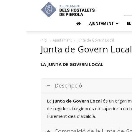
Ajuntamen
dels
Hostalets
de
AJUNTAMENT
EL
Pierola
Inici
Ajuntament
Junta de Govern Local
Junta de Govern Local
LA JUNTA DE GOVERN LOCAL
Descripció
La
Junta de Govern Local
és un òrgan mun
de regidors i regidores no superior a un 
lliurement des d’alcaldia.
Composició de la Junta de G