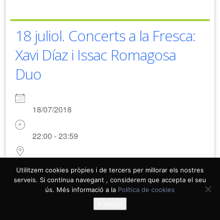
18 juliol. Concerts a la Fresca:
Xavi Díaz i Issac Romagosa
Duo
18/07/2018
22:00 - 23:59
Casal
Utilitzem cookies pròpies i de tercers per millorar els nostres
Català
serveis. Si continua navegant , considerem que accepta el seu
ús. Més informació a la
Política de cookies
Cultura
Accepto
Esdeveniments