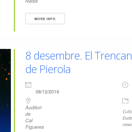
Nadal
MORE INFO
8 desembre. El Trencan
de Pierola
08/12/2016
Auditori
Cult
de
Esde
Cal
news
Figueres