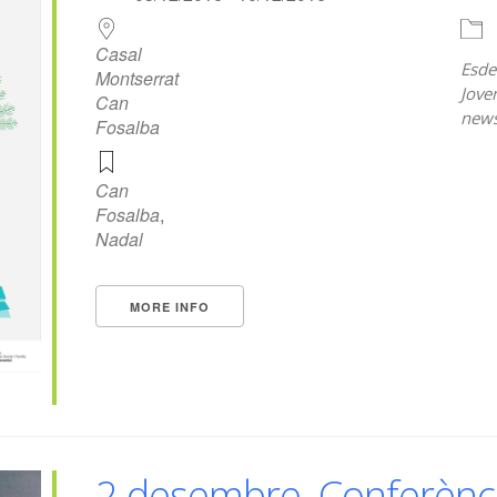
Casal
Esde
Montserrat
Jove
Can
news
Fosalba
Can
Fosalba
,
Nadal
MORE INFO
2 desembre. Conferènc