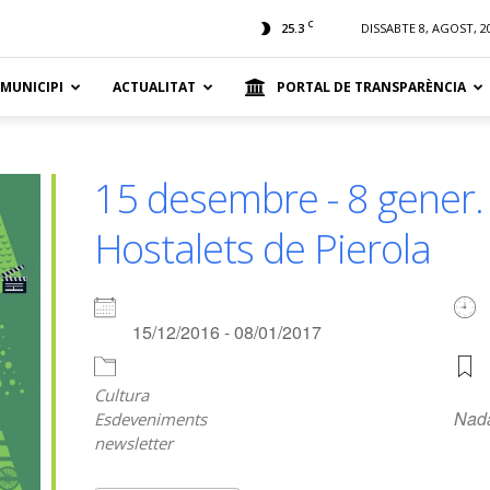
t
C
25.3
DISSABTE 8, AGOST, 2
 MUNICIPI
ACTUALITAT
PORTAL DE TRANSPARÈNCIA
15 desembre - 8 gener. 
Hostalets de Pierola
15/12/2016 - 08/01/2017
Cultura
Nad
Esdeveniments
newsletter