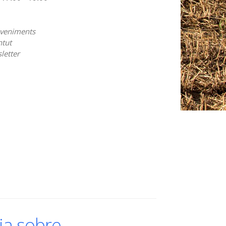
veniments
ntut
letter
ia sobre