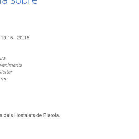
19:15 - 20:15
ura
veniments
letter
sme
a dels Hostalets de Pierola.