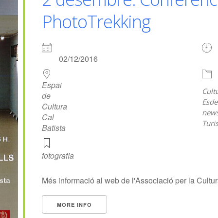
PhotoTrekking
02/12/2016
Espai
Cult
de
Esde
Cultura
news
Cal
Turi
Batista
fotografia
Més informació al web de l'Associació per la Cultur
MORE INFO