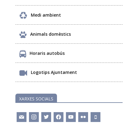
Medi ambient
Animals domèstics
Horaris autobús
Logotips Ajuntament
XARXES SOCIALS
mail
instagram
twitter
facebook
youtube
flickr
mobile