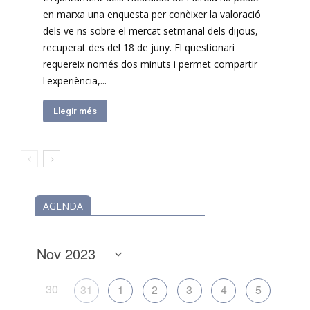
en marxa una enquesta per conèixer la valoració
dels veïns sobre el mercat setmanal dels dijous,
recuperat des del 18 de juny. El qüestionari
requereix només dos minuts i permet compartir
l'experiència,...
Llegir més
AGENDA
30
31
1
2
3
4
5