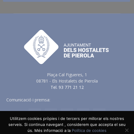
Plaça Cal Figueres, 1
08781 - Els Hostalets de Pierola
Tel. 93 771 21 12
Comunicació i premsa:
comunicacio@elshostaletsdepierola.cat
Utilitzem cookies pròpies i de tercers per millorar els nostres
serveis. Si continua navegant , considerem que accepta el seu
ús. Més informació a la
Política de cookies
Avis Legal
Política de Privacitat
Política de Cookies