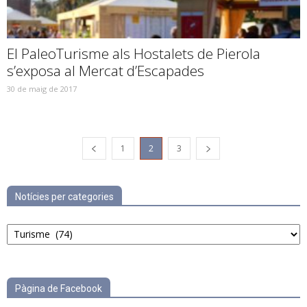
El PaleoTurisme als Hostalets de Pierola
s’exposa al Mercat d’Escapades
30 de maig de 2017
1
2
3
Notícies per categories
Notícies
per
categories
Pàgina de Facebook