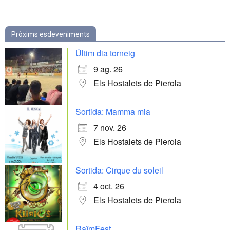
Pròxims esdeveniments
Últim dia torneig
9 ag. 26
Els Hostalets de Pierola
Sortida: Mamma mia
7 nov. 26
Els Hostalets de Pierola
Sortida: Cirque du soleil
4 oct. 26
Els Hostalets de Pierola
RaïmFest