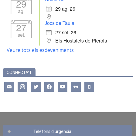
29
29 ag. 26
ag.
Jocs de Taula
27
27 set. 26
set.
Els Hostalets de Pierola
Veure tots els esdeveniments
CONNECTA’T
mail
instagram
twitter
facebook
youtube
flickr
mobile
Telèfons d’urgència